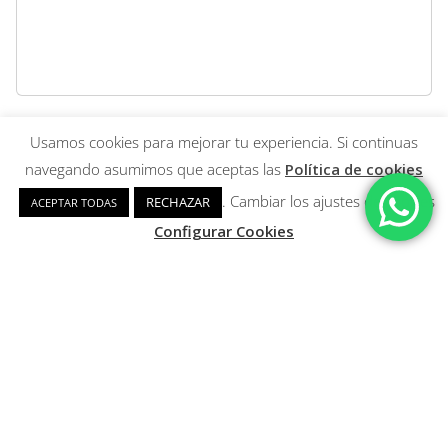
Usamos cookies para mejorar tu experiencia. Si continuas
navegando asumimos que aceptas las
Política de cookies
. Cambiar los ajustes de cookies
RECHAZAR
ACEPTAR TODAS
Configurar Cookies
HORARIO DE ATENCIÓN
TELEFÓNICA
Lunes a viernes:
953 24 55 00
Mañanas:
9:00 h - 13:30 h
614952873
Lunes a jueves:
Tardes:
16:00 h - 19:00 h