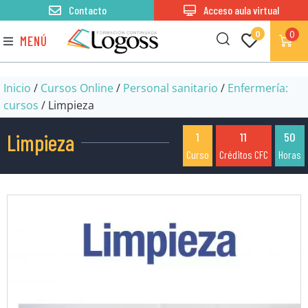
Contacto
Acceso aula virtual
0
0
MENÚ
Inicio
/
Cursos Online
/
Personal sanitario
/
Enfermería:
cursos
/ Limpieza
Limpieza
1
11
50
Curso
Créditos CFC
Horas