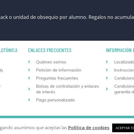
ack o unidad de obsequio por alumno. Regalos no acumula
LEFÓNICA
ENLACES FRECUENTES
INFORMACIÓN 
Quiénes somos
Localizado
Petición de información
Instruccio
 h
Preguntas frecuentes
Condicion
h
Bolsas de contratación y enlaces
Condicion
de interés
garantía 
Pago personalizado
Copyright © 2026 Formación Continuada Logoss |
Diseño
vegando asumimos que aceptas las
Política de cookies
ACEPTAR T