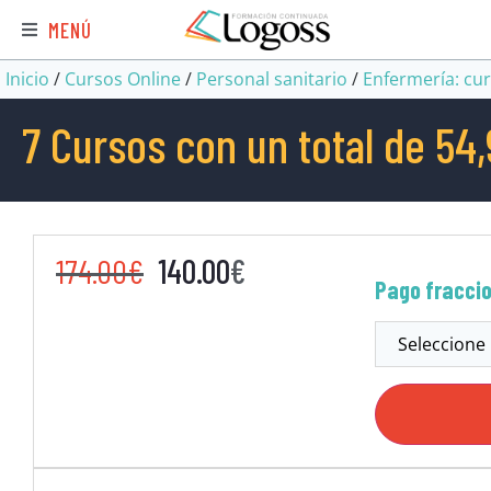
MENÚ
Inicio
/
Cursos Online
/
Personal sanitario
/
Enfermería: cu
7 Cursos con un total de 54
174.00
€
140.00
€
Pago fracci