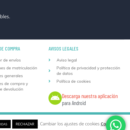
bles.
DE COMPRA
AVISOS LEGALES
r de envíos
Aviso legal
nes de matriculación
Política de privacidad y protección
de datos
es generales
Política de cookies
es de compra y
de devolución
Descarga nuestra aplicación
para Android
 web
y
Desarrollo
Sumurdigital | All Rights Reserved
. Cambiar los ajustes de cookies
Configurar
RECHAZAR
ODAS