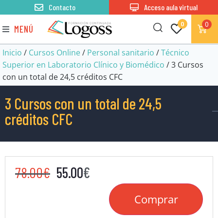
Contacto
Acceso aula virtual
0
0
MENÚ
Inicio
/
Cursos Online
/
Personal sanitario
/
Técnico
Superior en Laboratorio Clínico y Biomédico
/ 3 Cursos
con un total de 24,5 créditos CFC
3 Cursos con un total de 24,5
créditos CFC
78.00
€
55.00
€
Comprar