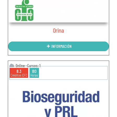
Orina
INFORMACIÓN
Online
Cursos: 1
8.3
80
Créditos CFC
Horas