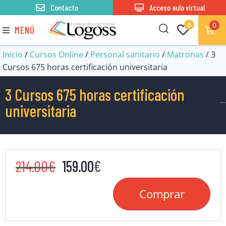
Contacto
Acceso aula virtual
0
0
MENÚ
Inicio
/
Cursos Online
/
Personal sanitario
/
Matronas
/ 3
Cursos 675 horas certificación universitaria
3 Cursos 675 horas certificación
universitaria
214.00
€
159.00
€
Comprar