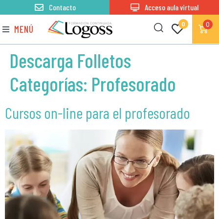
Contacto
Acceso aula virtual
0
0
MENÚ
Descarga Folletos
Categorías:
Profesorado
Cursos on-line para el profesorado