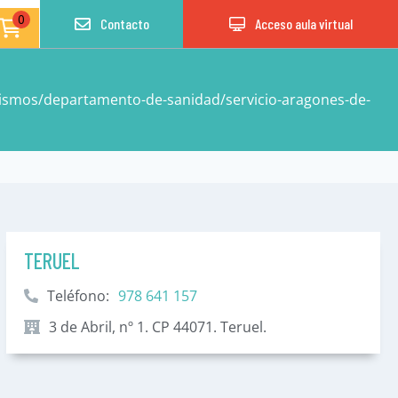
0
Contacto
Acceso aula virtual
ismos/departamento-de-sanidad/servicio-aragones-de-
TERUEL
Teléfono:
978 641 157
3 de Abril, nº 1. CP 44071. Teruel.