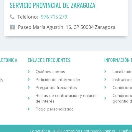
SERVICIO PROVINCIAL DE ZARAGOZA
Teléfono:
976 715 279
Paseo María Agustín, 16. CP 50004 Zaragoza
LEFÓNICA
ENLACES FRECUENTES
INFORMACIÓN 
Quiénes somos
Localizado
Petición de información
Instruccio
 h
Preguntas frecuentes
Condicion
h
Bolsas de contratación y enlaces
Condicion
de interés
garantía 
Pago personalizado
Copyright © 2026 Formación Continuada Logoss |
Diseño