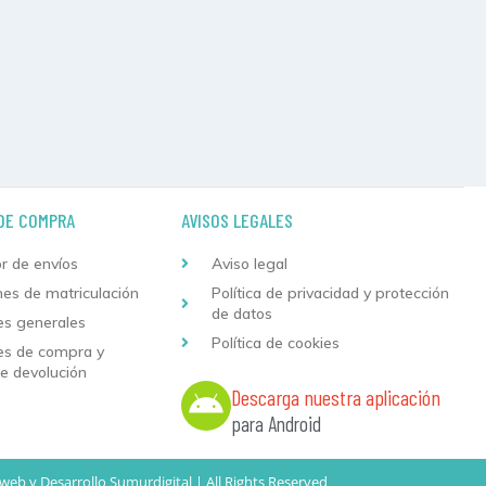
DE COMPRA
AVISOS LEGALES
r de envíos
Aviso legal
nes de matriculación
Política de privacidad y protección
de datos
es generales
Política de cookies
es de compra y
de devolución
Descarga nuestra aplicación
para Android
 web
y
Desarrollo
Sumurdigital | All Rights Reserved