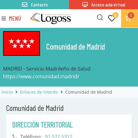
Contacto
Acceso aula virtual
0
0
MENÚ
Comunidad de Madrid
MADRID - Servicio Madrileño de Salud
https://www.comunidad.madrid/
Inicio
Enlaces de interés
Comunidad de Madrid
Comunidad de Madrid
DIRECCIÓN TERRITORIAL
Teléfono:
91 522 5312