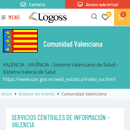
Contacto
Acceso aula virtual
0
0
MENÚ
Comunidad Valenciana
VALENCIA - VALÈNCIA - Sistema Valenciano de Salud -
Sistema Valeciá de Salut
https://www.san.gva.es/web_estatica/index_va.html
Inicio
Enlaces de interés
Comunidad Valenciana
SERVICIOS CENTRALES DE INFORMACIÓN -
VALENCIA