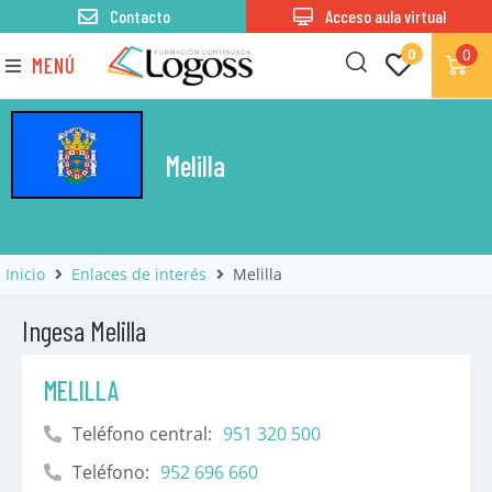
Contacto
Acceso aula virtual
0
0
MENÚ
Melilla
Inicio
Enlaces de interés
Melilla
Ingesa Melilla
MELILLA
Teléfono central:
951 320 500
Teléfono:
952 696 660