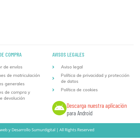
DE COMPRA
AVISOS LEGALES
r de envíos
Aviso legal
nes de matriculación
Política de privacidad y protección
de datos
es generales
Política de cookies
es de compra y
de devolución
Descarga nuestra aplicación
para Android
 web
y
Desarrollo
Sumurdigital | All Rights Reserved