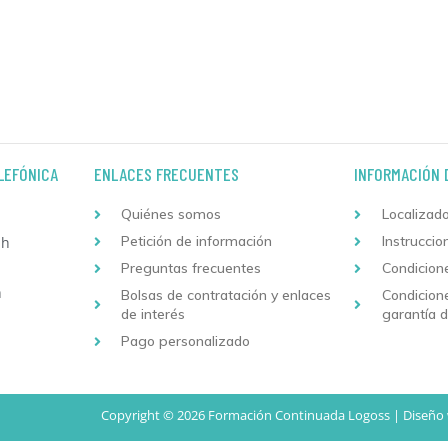
LEFÓNICA
ENLACES FRECUENTES
INFORMACIÓN 
Quiénes somos
Localizado
Petición de información
Instruccio
 h
Preguntas frecuentes
Condicion
h
Bolsas de contratación y enlaces
Condicion
de interés
garantía 
Pago personalizado
Copyright © 2026 Formación Continuada Logoss |
Diseño