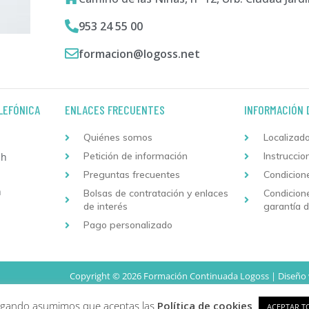
953 24 55 00
formacion@logoss.net
LEFÓNICA
ENLACES FRECUENTES
INFORMACIÓN 
Quiénes somos
Localizado
Petición de información
Instruccio
 h
Preguntas frecuentes
Condicion
h
Bolsas de contratación y enlaces
Condicion
de interés
garantía 
Pago personalizado
Copyright © 2026 Formación Continuada Logoss |
Diseño
vegando asumimos que aceptas las
Política de cookies
ACEPTAR T