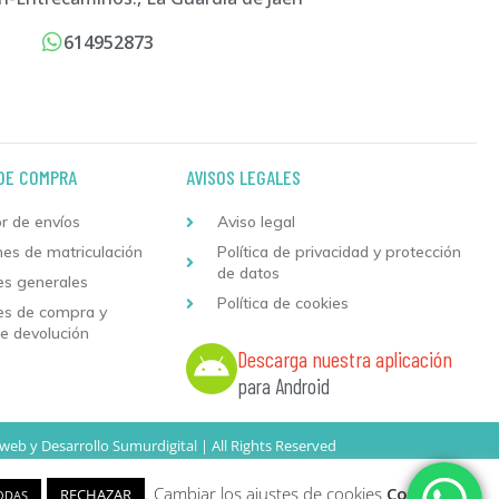
614952873
DE COMPRA
AVISOS LEGALES
r de envíos
Aviso legal
nes de matriculación
Política de privacidad y protección
de datos
es generales
Política de cookies
es de compra y
de devolución
Descarga nuestra aplicación
para Android
 web
y
Desarrollo
Sumurdigital | All Rights Reserved
. Cambiar los ajustes de cookies
Configurar
RECHAZAR
ODAS