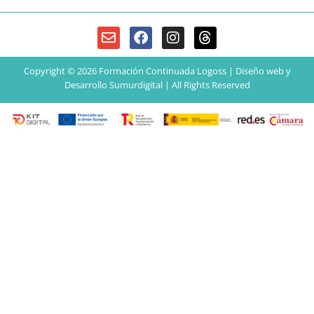
Copyright © 2026 Formación Continuada Logoss |
Diseño web
y
Desarrollo
Sumurdigital | All Rights Reserved