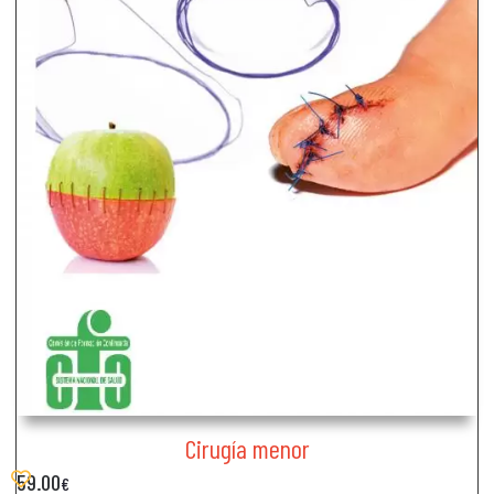
Cirugía menor
59.00
€