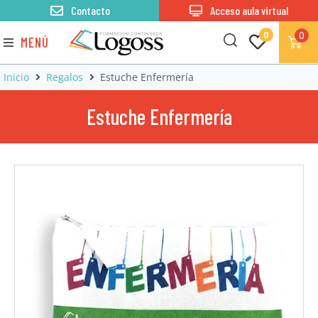
Contacto
Acceso aula virtual
0
0
MENÚ
Inicio
Regalos
Estuche Enfermería
Estuche Enfermería