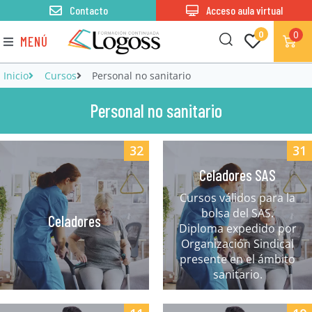
Contacto
Acceso aula virtual
0
0
MENÚ
Inicio
Cursos
Personal no sanitario
Personal no sanitario
32
31
Celadores SAS
Cursos válidos para la
bolsa del SAS.
Celadores
Diploma expedido por
Organización Sindical
presente en el ámbito
sanitario.