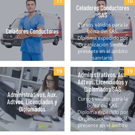
11
10
Celadores Conductores
SAS
Cursos válidos para la
Celadores Conductores
bolsa del SAS.
Diploma expedido por
Organización Sindical
presente en el ámbito
sanitario.
19
19
Administrativos, Aux.
Adtvos, Licenciados y
Diplomados SAS
Administrativos, Aux.
Cursos válidos para la
Adtvos, Licenciados y
bolsa del SAS.
Diplomados
Diploma expedido por
Organización Sindical
presente en el ámbito
sanitario.