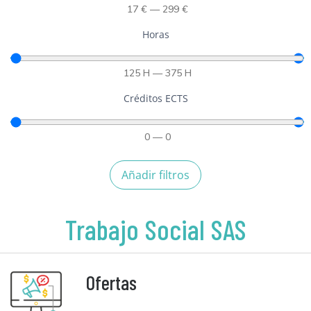
17
€
—
299
€
Horas
125
H
—
375
H
Créditos ECTS
0
—
0
Añadir filtros
Trabajo Social SAS
Ofertas