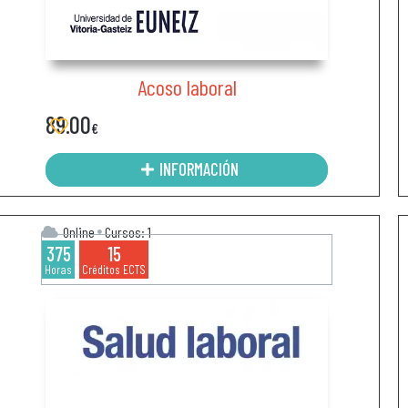
Acoso laboral
89.00
€
INFORMACIÓN
Online
Cursos: 1
375
15
Horas
Créditos ECTS