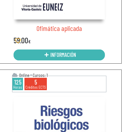
Ofimática aplicada
59.00
€
INFORMACIÓN
Online
Cursos: 1
125
5
Horas
Créditos ECTS