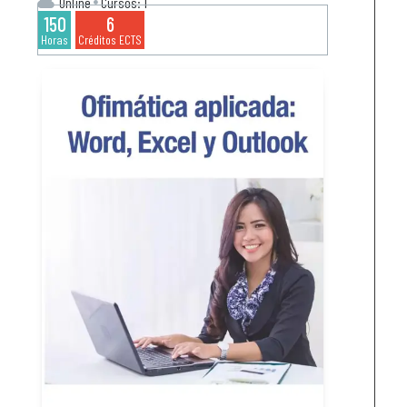
Online
Cursos: 1
150
6
Horas
Créditos ECTS