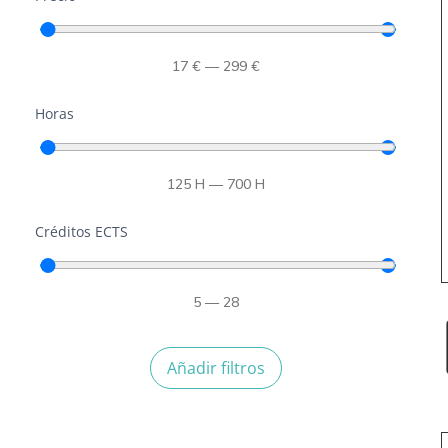
17
€
—
299
€
Horas
125
H
—
700
H
Créditos ECTS
5
—
28
Añadir filtros