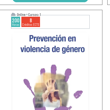
Online
Cursos: 1
200
8
Horas
Créditos ECTS