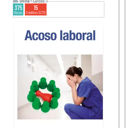
Online
Cursos: 1
375
15
Horas
Créditos ECTS