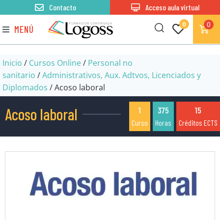
Contacto
Acceso aula virtual
0
0
MENÚ
Inicio
/
Cursos Online
/
Personal no
sanitario
/
Administrativos, Aux. Adtvos, Licenciados y
Diplomados
/ Acoso laboral
Acoso laboral
1
375
15
Curso
Horas
Créditos ECTS