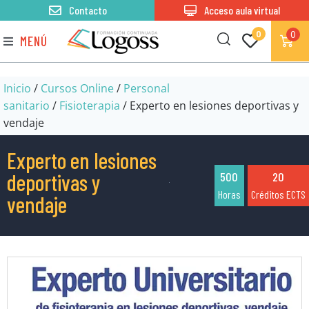
Contacto
Acceso aula virtual
0
0
MENÚ
Inicio
/
Cursos Online
/
Personal
sanitario
/
Fisioterapia
/ Experto en lesiones deportivas y
vendaje
Experto en lesiones
deportivas y
500
20
Horas
Créditos ECTS
vendaje