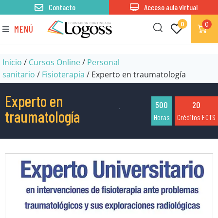
Contacto
Acceso aula virtual
0
0
MENÚ
Inicio
/
Cursos Online
/
Personal
sanitario
/
Fisioterapia
/ Experto en traumatología
Experto en
500
20
traumatología
Horas
Créditos ECTS