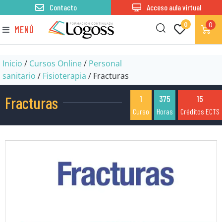
Contacto
Acceso aula virtual
0
0
MENÚ
Inicio
/
Cursos Online
/
Personal
sanitario
/
Fisioterapia
/ Fracturas
Fracturas
1
375
15
Curso
Horas
Créditos ECTS