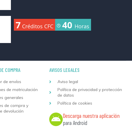
7
40
Créditos CFC
Horas
DE COMPRA
AVISOS LEGALES
r de envíos
Aviso legal
nes de matriculación
Política de privacidad y protección
de datos
es generales
Política de cookies
es de compra y
de devolución
Descarga nuestra aplicación
para Android