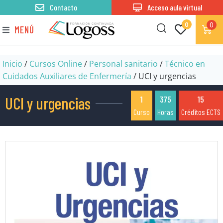
Contacto
Acceso aula virtual
0
0
MENÚ
Inicio
/
Cursos Online
/
Personal sanitario
/
Técnico en
Cuidados Auxiliares de Enfermería
/ UCI y urgencias
UCI y urgencias
1
375
15
Curso
Horas
Créditos ECTS