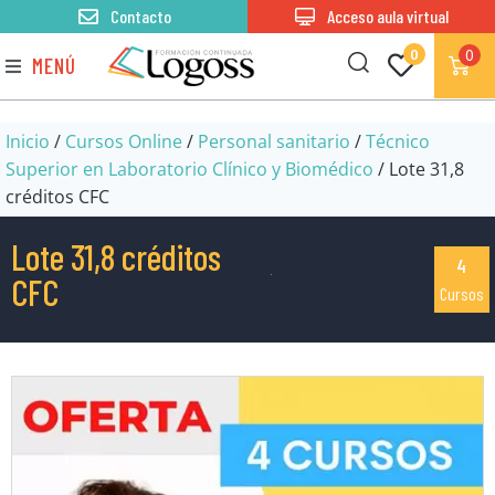
Contacto
Acceso aula virtual
0
0
MENÚ
Inicio
/
Cursos Online
/
Personal sanitario
/
Técnico
Superior en Laboratorio Clínico y Biomédico
/ Lote 31,8
créditos CFC
Lote 31,8 créditos
4
CFC
Cursos