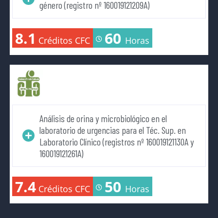
género (registro nº 160019121209A)
8.1
60
Créditos CFC
Horas
Análisis de orina y microbiológico en el
laboratorio de urgencias para el Téc. Sup. en
Laboratorio Clínico (registros nº 160019121130A y
160019121261A)
7.4
50
Créditos CFC
Horas