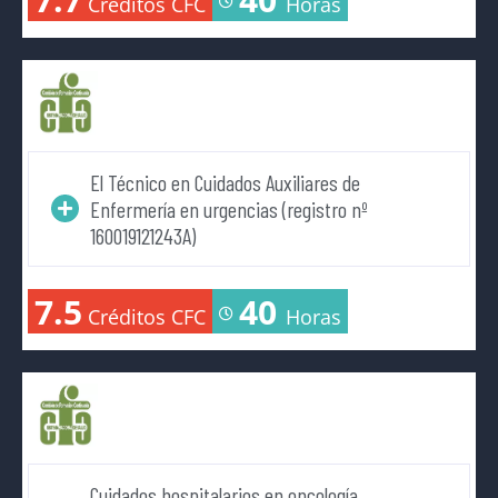
Créditos CFC
Horas
El Técnico en Cuidados Auxiliares de
Enfermería en urgencias (registro nº
160019121243A)
7.5
40
Créditos CFC
Horas
Cuidados hospitalarios en oncología,