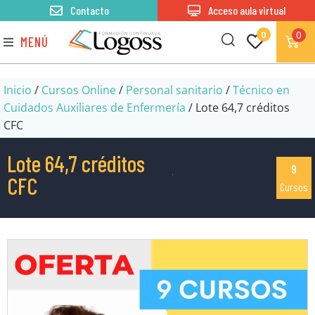
Contacto
Acceso aula virtual
0
0
MENÚ
Inicio
/
Cursos Online
/
Personal sanitario
/
Técnico en
Cuidados Auxiliares de Enfermería
/ Lote 64,7 créditos
CFC
Lote 64,7 créditos
9
CFC
Cursos