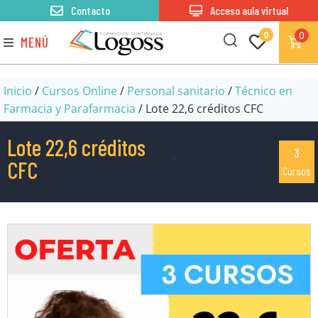
Contacto
Acceso aula virtual
0
0
MENÚ
Inicio
/
Cursos Online
/
Personal sanitario
/
Técnico en
Farmacia y Parafarmacia
/ Lote 22,6 créditos CFC
Lote 22,6 créditos
3
CFC
Cursos