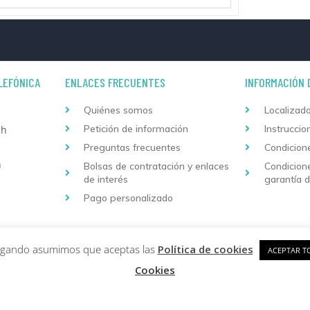
LEFÓNICA
ENLACES FRECUENTES
INFORMACIÓN 
Quiénes somos
Localizado
Petición de información
Instruccio
 h
Preguntas frecuentes
Condicion
h
Bolsas de contratación y enlaces
Condicion
de interés
garantía 
Pago personalizado
Copyright © 2026 Formación Continuada Logoss |
Diseño
vegando asumimos que aceptas las
Política de cookies
ACEPTAR T
Cookies