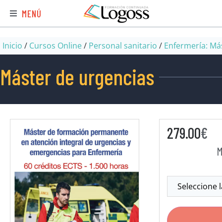
MENÚ
Inicio
/
Cursos Online
/
Personal sanitario
/
Enfermería: Más
Máster de urgencias
279.00
€
M