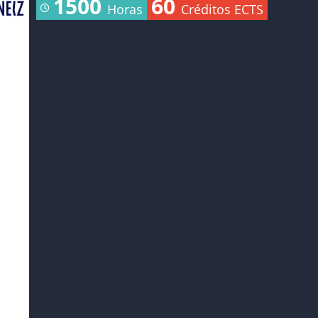
1500
60
Horas
Créditos ECTS