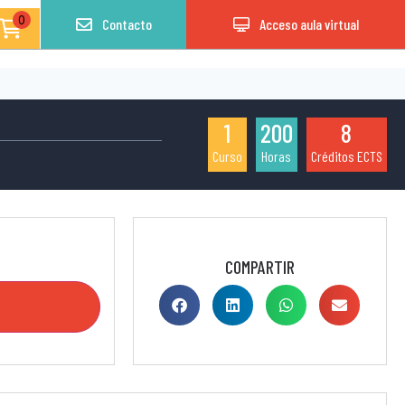
0
Contacto
Acceso aula virtual
1
200
8
Curso
Horas
Créditos ECTS
COMPARTIR