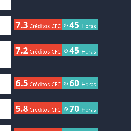
7.3
45
Créditos CFC
Horas
7.2
45
Créditos CFC
Horas
6.5
60
Créditos CFC
Horas
5.8
70
Créditos CFC
Horas