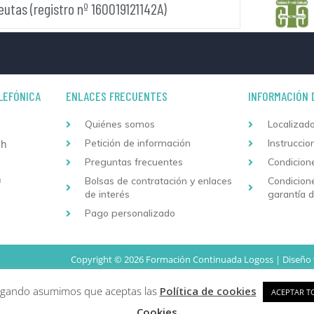
eutas (registro nº 160019121142A)
LEFÓNICA
ENLACES FRECUENTES
INFORMACIÓN 
Quiénes somos
Localizado
Petición de información
Instruccio
 h
Preguntas frecuentes
Condicion
h
Bolsas de contratación y enlaces
Condicion
de interés
garantía 
Pago personalizado
Copyright © 2026 Formación Continuada Logoss |
Diseño
vegando asumimos que aceptas las
Política de cookies
ACEPTAR T
Cookies