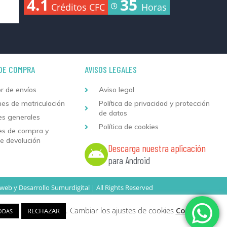
4.1
35
Créditos CFC
Horas
DE COMPRA
AVISOS LEGALES
r de envíos
Aviso legal
nes de matriculación
Política de privacidad y protección
de datos
es generales
Política de cookies
es de compra y
de devolución
Descarga nuestra aplicación
para Android
 web
y
Desarrollo
Sumurdigital | All Rights Reserved
. Cambiar los ajustes de cookies
Configurar
RECHAZAR
ODAS