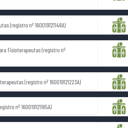
utas (registro nº 160019121148A)
ara Fisioterapeutas (registro nº
oterapeutas (registro nº 160019121223A)
registro nº 160019121165A)