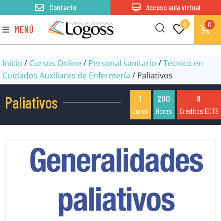
Contacto
Acceso aula virtual
0
0
MENÚ
Inicio
/
Cursos Online
/
Personal sanitario
/
Técnico en
Cuidados Auxiliares de Enfermería
/ Paliativos
Paliativos
1
200
8
Curso
Horas
Créditos ECTS