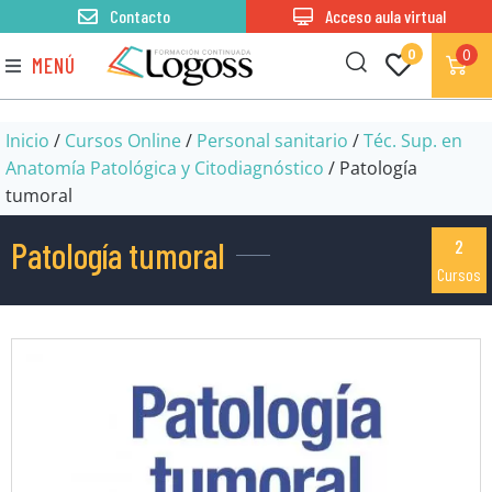
Contacto
Acceso aula virtual
0
0
MENÚ
Inicio
/
Cursos Online
/
Personal sanitario
/
Téc. Sup. en
Anatomía Patológica y Citodiagnóstico
/ Patología
tumoral
Patología tumoral
2
Cursos