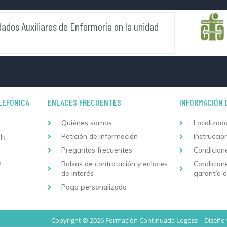
ados Auxiliares de Enfermería en la unidad
LEFÓNICA
ENLACES FRECUENTES
INFORMACIÓN 
Quiénes somos
Localizado
Petición de información
Instruccio
 h
Preguntas frecuentes
Condicion
h
Bolsas de contratación y enlaces
Condicion
de interés
garantía 
Pago personalizado
Copyright © 2026 Formación Continuada Logoss |
Diseño