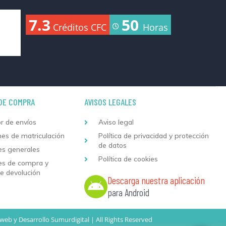
7.3
50
Créditos CFC
Horas
DE COMPRA
AVISOS LEGALES
r de envíos
Aviso legal
nes de matriculación
Política de privacidad y protección
de datos
es generales
Política de cookies
es de compra y
de devolución
Descarga nuestra aplicación
para Android
 web
y
Desarrollo
Sumurdigital | All Rights Reserved