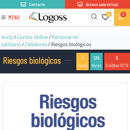
Contacto
Acceso aula virtual
0
0
MENÚ
Inicio
/
Cursos Online
/
Personal no
sanitario
/
Celadores
/ Riesgos biológicos
Riesgos biológicos
1
125
5
Curso
Horas
Créditos ECTS