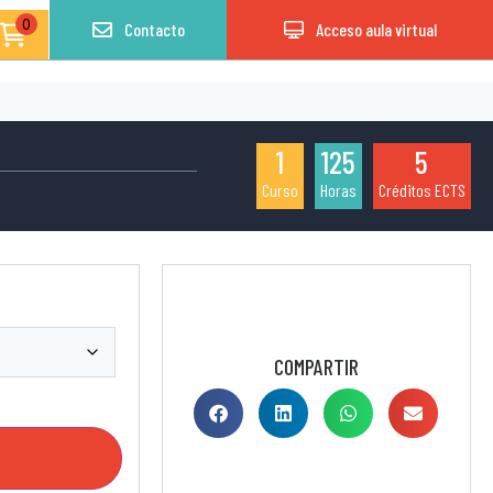
0
Contacto
Acceso aula virtual
1
125
5
Curso
Horas
Créditos ECTS
COMPARTIR