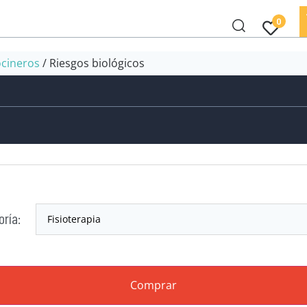
0
ocineros
/ Riesgos biológicos
oría:
Comprar