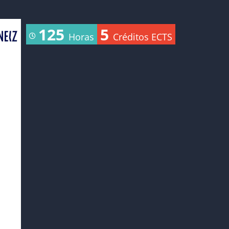
125
5
Horas
Créditos ECTS