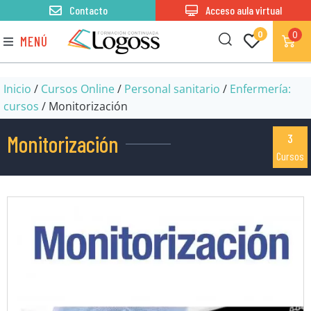
Contacto
Acceso aula virtual
0
0
MENÚ
Inicio
/
Cursos Online
/
Personal sanitario
/
Enfermería:
cursos
/ Monitorización
Monitorización
3
Cursos