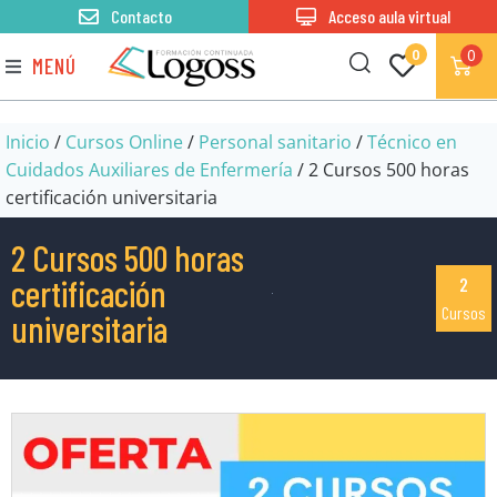
Contacto
Acceso aula virtual
0
0
MENÚ
Inicio
/
Cursos Online
/
Personal sanitario
/
Técnico en
Cuidados Auxiliares de Enfermería
/ 2 Cursos 500 horas
certificación universitaria
2 Cursos 500 horas
certificación
2
Cursos
universitaria