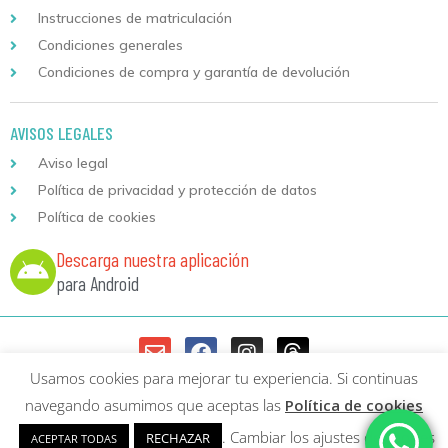
Instrucciones de matriculación
Condiciones generales
Condiciones de compra y garantía de devolución
AVISOS LEGALES
Aviso legal
Política de privacidad y protección de datos
Política de cookies
Descarga nuestra aplicación
para Android
Usamos cookies para mejorar tu experiencia. Si continuas
Copyright © 2026 Formación Continuada Logoss |
Diseño web
y
navegando asumimos que aceptas las
Política de cookies
Desarrollo
Sumurdigital | All Rights Reserved
. Cambiar los ajustes de cookies
RECHAZAR
ACEPTAR TODAS