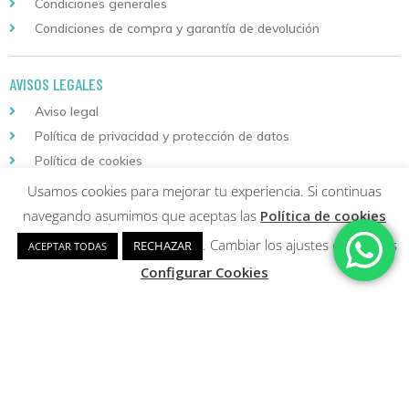
Condiciones generales
Condiciones de compra y garantía de devolución
AVISOS LEGALES
Aviso legal
Política de privacidad y protección de datos
Política de cookies
Usamos cookies para mejorar tu experiencia. Si continuas
Descarga nuestra aplicación
navegando asumimos que aceptas las
Política de cookies
para Android
. Cambiar los ajustes de cookies
RECHAZAR
ACEPTAR TODAS
Configurar Cookies
Copyright © 2026 Formación Continuada Logoss |
Diseño web
y
Desarrollo
Sumurdigital | All Rights Reserved