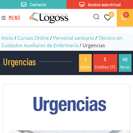
Contacto
Acceso aula virtual
0
0
MENÚ
Inicio
/
Cursos Online
/
Personal sanitario
/
Técnico en
Cuidados Auxiliares de Enfermería
/ Urgencias
Urgencias
1
5
40
Curso
Créditos CFC
Horas