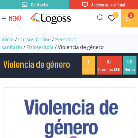
Contacto
Acceso aula virtual
0
0
MENÚ
Inicio
/
Cursos Online
/
Personal
sanitario
/
Fisioterapia
/ Violencia de género
Violencia de género
1
8.1
60
Curso
Créditos CFC
Horas