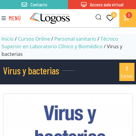
Contacto
Acceso aula virtual
0
0
MENÚ
Inicio
/
Cursos Online
/
Personal sanitario
/
Técnico
Superior en Laboratorio Clínico y Biomédico
/ Virus y
bacterias
Virus y bacterias
2
Cursos