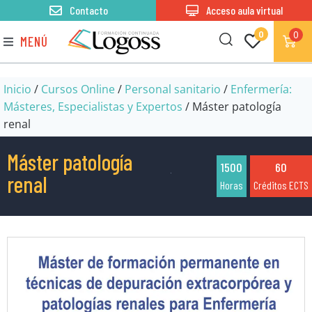
Contacto
Acceso aula virtual
0
0
MENÚ
Inicio
/
Cursos Online
/
Personal sanitario
/
Enfermería:
Másteres, Especialistas y Expertos
/ Máster patología
renal
Máster patología
1500
60
renal
Horas
Créditos ECTS