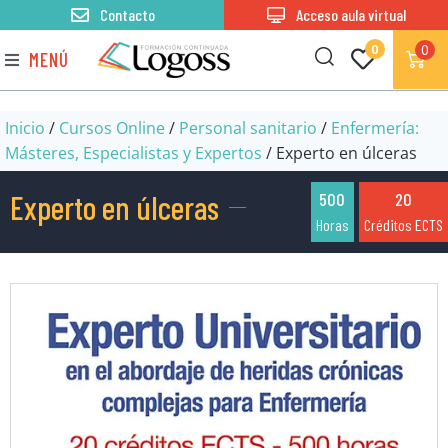
Contacto
Acceso aula virtual
0
0
MENÚ
Inicio
/
Cursos Online
/
Personal sanitario
/
Enfermería:
Másteres, Especialistas y Expertos
/ Experto en úlceras
Experto en úlceras
500
20
Horas
Créditos ECTS