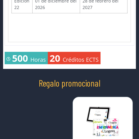
Edición
01 de diciembre del
28 de febrero del
22
2026
2027
500
20
Horas
Créditos ECTS
Regalo promocional