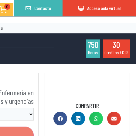
0
Contacto
Acceso aula virtual
as
750
30
Horas
Créditos ECTS
 Enfermería en
s y urgencias
COMPARTIR