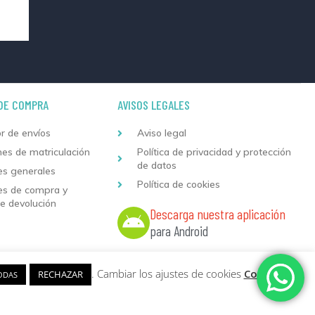
DE COMPRA
AVISOS LEGALES
r de envíos
Aviso legal
nes de matriculación
Política de privacidad y protección
de datos
es generales
Política de cookies
es de compra y
de devolución
Descarga nuestra aplicación
para Android
 web
y
Desarrollo
Sumurdigital | All Rights Reserved
. Cambiar los ajustes de cookies
Configurar
RECHAZAR
ODAS