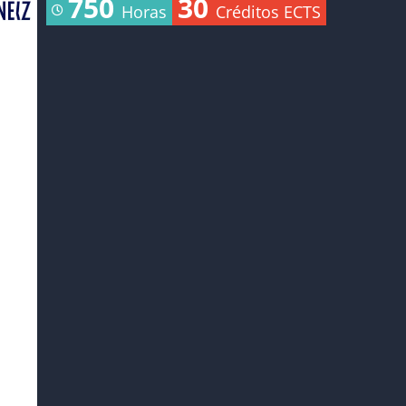
750
30
Horas
Créditos ECTS