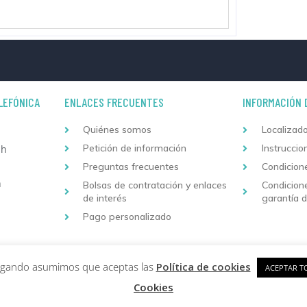
LEFÓNICA
ENLACES FRECUENTES
INFORMACIÓN 
Quiénes somos
Localizado
Petición de información
Instruccio
 h
Preguntas frecuentes
Condicion
h
Bolsas de contratación y enlaces
Condicion
de interés
garantía 
Pago personalizado
Copyright © 2026 Formación Continuada Logoss |
Diseño
vegando asumimos que aceptas las
Política de cookies
ACEPTAR T
Cookies