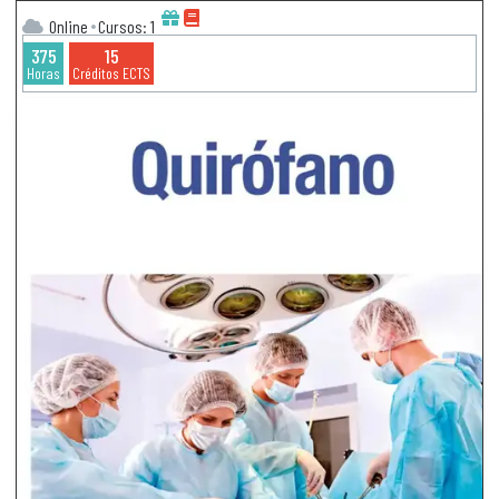
Online
Cursos: 1
375
15
Horas
Créditos ECTS