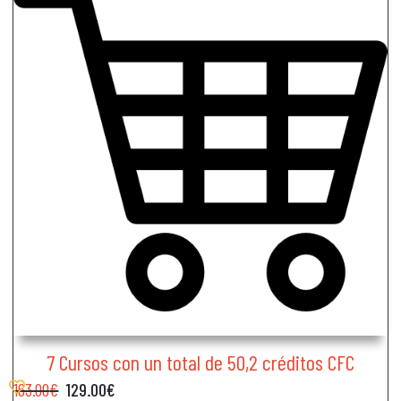
7 Cursos con un total de 50,2 créditos CFC
163.00
€
129.00
€