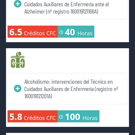
Cuidados Auxiliares de Enfermería ante el
Alzheimer (nº registro 160019121166A)
6.5
40
Créditos CFC
Horas
Alcoholismo: intervenciones del Técnico en
Cuidados Auxiliares de Enfermería (registro nº
160019121201A)
5.8
100
Créditos CFC
Horas