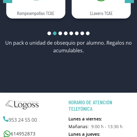
Rompeampollas TCAE
LLavero TCAE
Un pack o unidad de obsequio por alumno. Regalos no
acumulables.
HORARIO DE ATENCIÓN
TELEFÓNICA
Lunes a viernes:
953 24 55 00
Mañanas:
9:00 h - 13:30 h
614952873
Lunes a jueves: