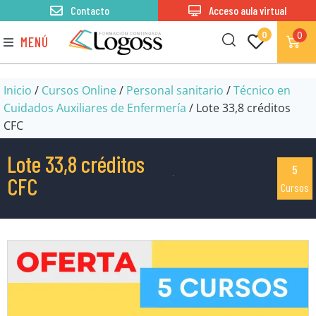
Contacto
Acceso aula virtual
0
0
MENÚ
Inicio
/
Cursos Online
/
Personal sanitario
/
Técnico en
Cuidados Auxiliares de Enfermería
/ Lote 33,8 créditos
CFC
Lote 33,8 créditos
5
CFC
Cursos