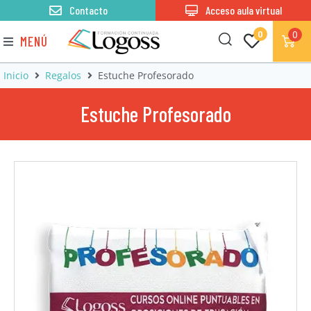
Contacto
Acceso aula virtual
0
0
MENÚ
Inicio
Regalos
Estuche Profesorado
Estuche Profesorado