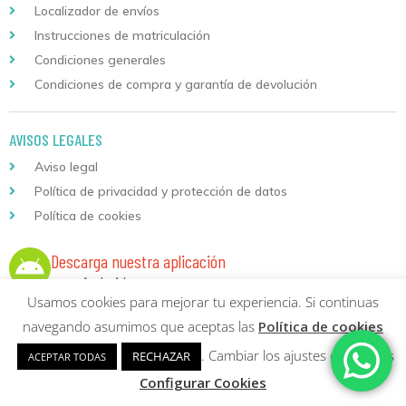
Localizador de envíos
Instrucciones de matriculación
Condiciones generales
Condiciones de compra y garantía de devolución
AVISOS LEGALES
Aviso legal
Política de privacidad y protección de datos
Política de cookies
Descarga nuestra aplicación
para Android
Usamos cookies para mejorar tu experiencia. Si continuas
navegando asumimos que aceptas las
Política de cookies
. Cambiar los ajustes de cookies
RECHAZAR
ACEPTAR TODAS
Configurar Cookies
Copyright © 2026 Formación Continuada Logoss |
Diseño web
y