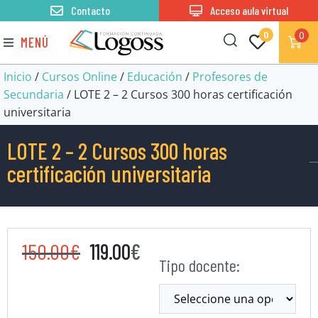
Contacto
Acceso aula virtual
0
0
MENÚ
Inicio
/
Cursos Online
/
Educación
/
Profesores de
Secundaria
/ LOTE 2 – 2 Cursos 300 horas certificación
universitaria
LOTE 2 – 2 Cursos 300 horas
certificación universitaria
150.00
€
119.00
€
Tipo docente: