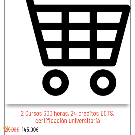
2 Cursos 600 horas, 24 créditos ECTS,
certificación universitaria
219.00
€
145.00
€