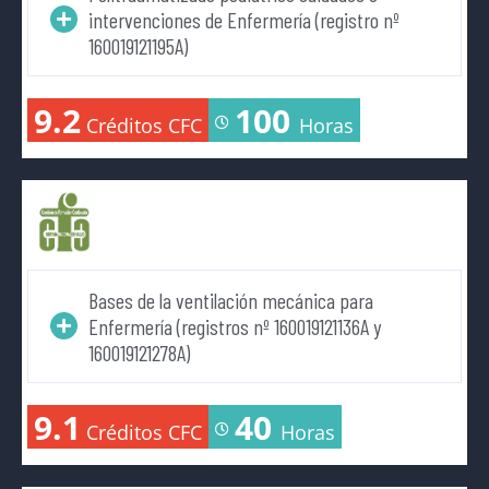
intervenciones de Enfermería (registro nº
160019121195A)
9.2
100
Créditos CFC
Horas
Bases de la ventilación mecánica para
Enfermería (registros nº 160019121136A y
160019121278A)
9.1
40
Créditos CFC
Horas