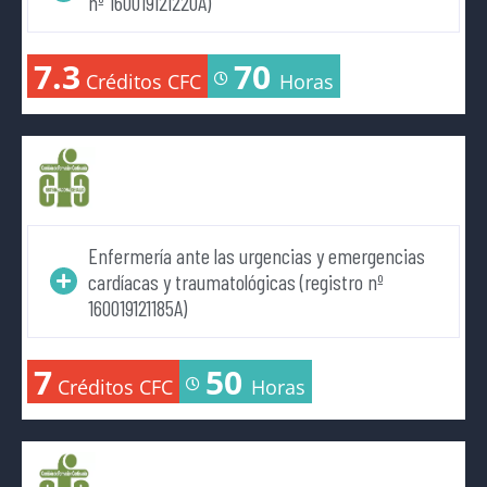
nº 160019121220A)
7.3
70
Créditos CFC
Horas
Enfermería ante las urgencias y emergencias
cardíacas y traumatológicas (registro nº
160019121185A)
7
50
Créditos CFC
Horas