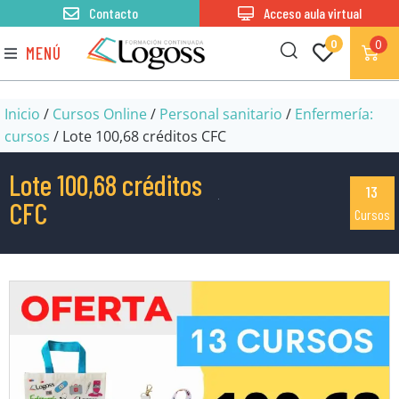
Contacto
Acceso aula virtual
0
0
MENÚ
Inicio
/
Cursos Online
/
Personal sanitario
/
Enfermería:
cursos
/ Lote 100,68 créditos CFC
Lote 100,68 créditos
13
CFC
Cursos