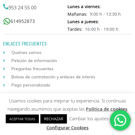
Lunes a viernes:
953 24 55 00
Mañanas:
9:00 h - 13:30 h
614952873
Lunes a jueves:
Tardes:
16:00 h - 19:00 h
ENLACES FRECUENTES
Quiénes somos
Petición de información
Preguntas frecuentes
Bolsas de contratación y enlaces de interés
Pago personalizado
Usamos cookies para mejorar tu experiencia. Si continuas
INFORMACIÓN DE COMPRA
navegando asumimos que aceptas las
Política de cookies
Localizador de envíos
. Cambiar los ajustes de cookies
RECHAZAR
ACEPTAR TODAS
Instrucciones de matriculación
Configurar Cookies
Condiciones generales