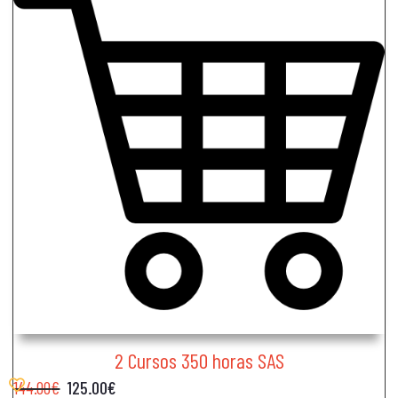
2 Cursos 350 horas SAS
144.00
€
125.00
€