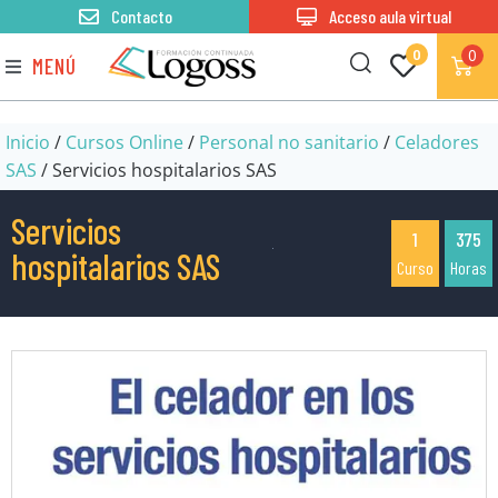
Contacto
Acceso aula virtual
0
0
MENÚ
Inicio
/
Cursos Online
/
Personal no sanitario
/
Celadores
SAS
/ Servicios hospitalarios SAS
Servicios
1
375
hospitalarios SAS
Curso
Horas